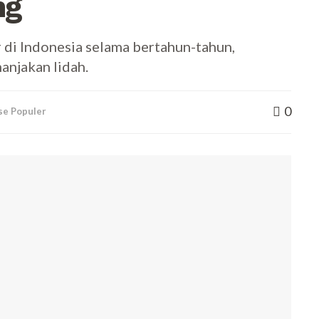
ng
r di Indonesia selama bertahun-tahun,
anjakan lidah.
0
se Populer