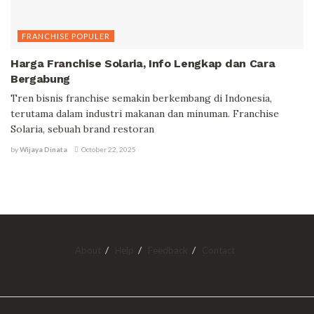
FRANCHISE POPULER
Harga Franchise Solaria, Info Lengkap dan Cara
Bergabung
Tren bisnis franchise semakin berkembang di Indonesia,
terutama dalam industri makanan dan minuman. Franchise
Solaria, sebuah brand restoran
by
Wijaya Dinata
October 22, 2025
About
Help
Feedback
Contact