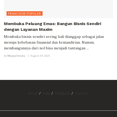
FRANCHISE POPULER
Membuka Peluang Emas: Bangun Bisnis Sendiri
dengan Layanan Maxim
Membuka bisnis sendiri sering kali dianggap sebagai jalan
menuju kebebasan finansial dan kemandirian. Namun,
membangunnya dari nol bisa menjadi tantangan ...
by
Wijaya Dinata
August 29, 2025
About
Help
Feedback
Contact