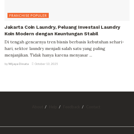
FRANCHISE POPULER
Jakarta Coin Laundry, Peluang Investasi Laundry
Koin Modern dengan Keuntungan Stabil
Di tengah gencarnya tren bisnis berbasis kebutuhan sehari-
hari, sektor laundry menjadi salah satu yang paling
menjanjikan. Tidak hanya karena menyasar ...
by
Wijaya Dinata
October 13, 2025
About
Help
Feedback
Contact