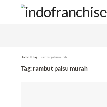
Home
Tag
rambut palsu murah
Tag:
rambut palsu murah