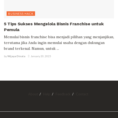
BUSINESS HACK
5 Tips Sukses Mengelola Bisnis Franchise untuk
Pemula
Memulai bisnis franchise bisa menjadi pilihan yang menjanjikan,
terutama jika Anda ingin memulai usaha dengan dukungan
brand terkenal. Namun, untuk ...
by
Wijaya Dinata
January 20, 2025
About
Help
Feedback
Contact