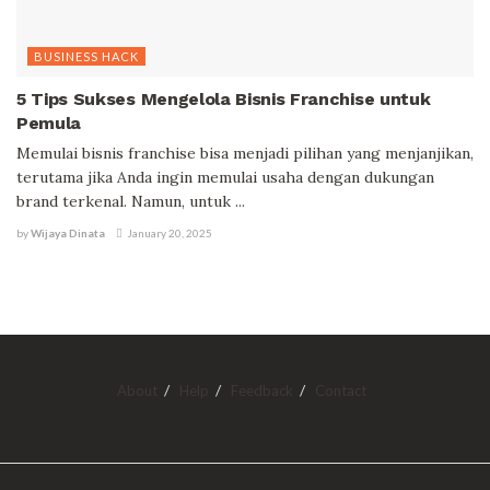
BUSINESS HACK
5 Tips Sukses Mengelola Bisnis Franchise untuk
Pemula
Memulai bisnis franchise bisa menjadi pilihan yang menjanjikan,
terutama jika Anda ingin memulai usaha dengan dukungan
brand terkenal. Namun, untuk ...
by
Wijaya Dinata
January 20, 2025
About
Help
Feedback
Contact