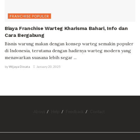
FRANCHISE POPULER
Biaya Franchise Warteg Kharisma Bahari, Info dan
Cara Bergabung
Bisnis warung makan dengan konsep warteg semakin populer
di Indonesia, terutama dengan hadirnya warteg modern yang
menawarkan suasana lebih segar ...
by
Wijaya Dinata
January 20, 2025
About
Help
Feedback
Contact