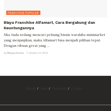
FRANCHISE POPULER
Biaya Franchise Alfamart, Cara Bergabung dan
Keuntungannya
Jika Anda sedang mencari peluang bisnis waralaba minimarket
yang menjanjikan, maka Alfamart bisa menjadi pilihan tepat.
Dengan ribuan gerai yang ...
by
Wijaya Dinata
October 22, 2025
About
Help
Feedback
Contact