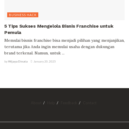
BUSINESS HACK
5 Tips Sukses Mengelola Bisnis Franchise untuk
Pemula
Memulai bisnis franchise bisa menjadi pilihan yang menjanjikan,
terutama jika Anda ingin memulai usaha dengan dukungan
brand terkenal. Namun, untuk ...
by
Wijaya Dinata
January 20, 2025
About
Help
Feedback
Contact