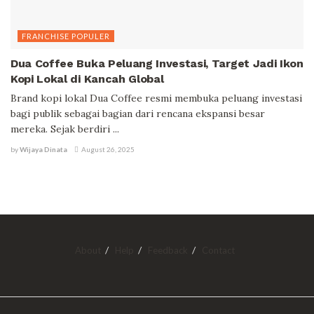
FRANCHISE POPULER
Dua Coffee Buka Peluang Investasi, Target Jadi Ikon
Kopi Lokal di Kancah Global
Brand kopi lokal Dua Coffee resmi membuka peluang investasi
bagi publik sebagai bagian dari rencana ekspansi besar
mereka. Sejak berdiri ...
by
Wijaya Dinata
August 26, 2025
About
Help
Feedback
Contact