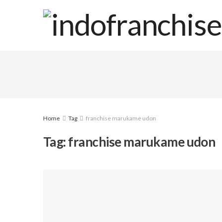
Home
Tag
franchise marukame udon
Tag:
franchise marukame udon