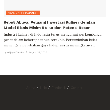
FRANCHISE POPULER
Kebuli Abuya, Peluang Investasi Kuliner dengan
Model Bisnis Minim Risiko dan Potensi Besar
Industri kuliner di Indonesia terus mengalami perkembangan
pesat dalam beberapa tahun terakhir. Pertumbuhan kelas
menengah, perubahan gaya hidup, serta meningkatnya ...
by
Wijaya Dinata
August 29, 2025
About
Help
Feedback
Contact