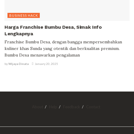
BUSINESS HACK
Harga Franchise Bumbu Desa, Simak Info
Lengkapnya
Franchise Bumbu Desa, dengan bangga mempersembahkan
kuliner khas Sunda yang otentik dan berkualitas premium.
Bumbu Desa menawarkan pengalaman
by
Wijaya Dinata
January 20, 2025
About
Help
Feedback
Contact