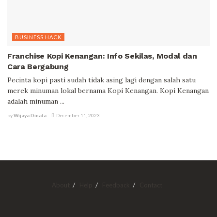
BUSINESS HACK
Franchise Kopi Kenangan: Info Sekilas, Modal dan
Cara Bergabung
Pecinta kopi pasti sudah tidak asing lagi dengan salah satu
merek minuman lokal bernama Kopi Kenangan. Kopi Kenangan
adalah minuman ...
by
Wijaya Dinata
December 11, 2023
About
Help
Feedback
Contact