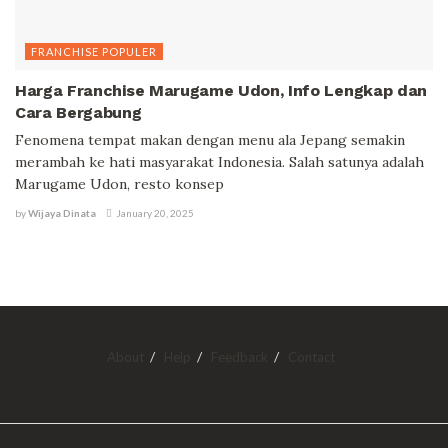
FRANCHISE POPULER
Harga Franchise Marugame Udon, Info Lengkap dan
Cara Bergabung
Fenomena tempat makan dengan menu ala Jepang semakin
merambah ke hati masyarakat Indonesia. Salah satunya adalah
Marugame Udon, resto konsep
by
Wijaya Dinata
January 20, 2025
About
Help
Feedback
Contact