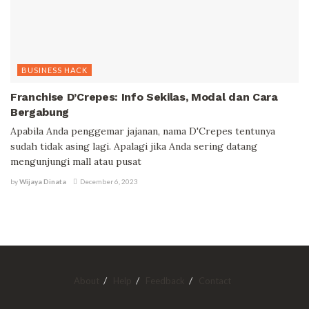
BUSINESS HACK
Franchise D’Crepes: Info Sekilas, Modal dan Cara
Bergabung
Apabila Anda penggemar jajanan, nama D'Crepes tentunya
sudah tidak asing lagi. Apalagi jika Anda sering datang
mengunjungi mall atau pusat
by
Wijaya Dinata
December 6, 2023
About
Help
Feedback
Contact