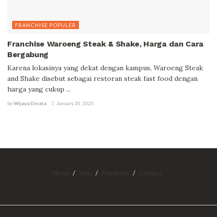
FRANCHISE POPULER
Franchise Waroeng Steak & Shake, Harga dan Cara
Bergabung
Karena lokasinya yang dekat dengan kampus, Waroeng Steak
and Shake disebut sebagai restoran steak fast food dengan
harga yang cukup ...
by
Wijaya Dinata
January 20, 2025
About
Help
Feedback
Contact