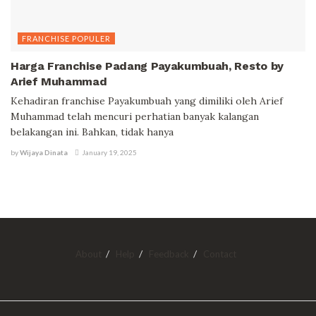
FRANCHISE POPULER
Harga Franchise Padang Payakumbuah, Resto by
Arief Muhammad
Kehadiran franchise Payakumbuah yang dimiliki oleh Arief
Muhammad telah mencuri perhatian banyak kalangan
belakangan ini. Bahkan, tidak hanya
by
Wijaya Dinata
January 19, 2025
About
Help
Feedback
Contact