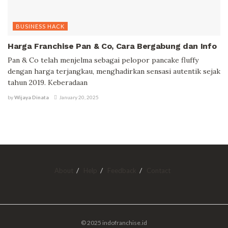
BUSINESS HACK
Harga Franchise Pan & Co, Cara Bergabung dan Info
Pan & Co telah menjelma sebagai pelopor pancake fluffy
dengan harga terjangkau, menghadirkan sensasi autentik sejak
tahun 2019. Keberadaan
by
Wijaya Dinata
January 20, 2025
About
Help
Feedback
Contact
© 2025 indofranchise.id