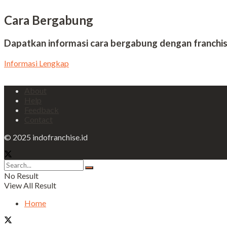
Cara Bergabung
Dapatkan informasi cara bergabung dengan franchi
Informasi Lengkap
About
Help
Feedback
Contact
© 2025 indofranchise.id
No Result
View All Result
Home